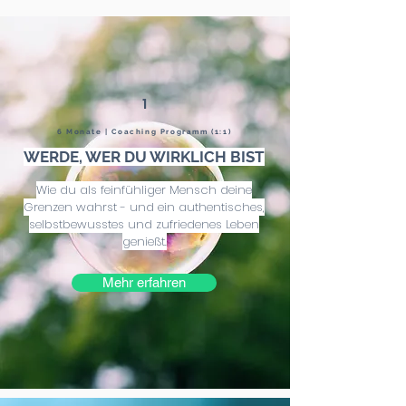
1
6 Monate | Coaching Programm (1:1)
WERDE, WER DU WIRKLICH BIST
Wie du als feinfühliger Mensch deine
Grenzen wahrst - und ein authentisches,
selbstbewusstes und zufriedenes Leben
genießt.
Mehr erfahren