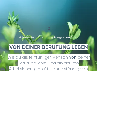
2
6 Monate | Coaching Programm (1:1)
VON DEINER BERUFUNG LEBEN
Wie du als feinfühliger Mensch
von
deiner
Berufung lebst und ein erfülltes
Arbeitsleben genießt - ohne ständig von
negativen Glaubenssätzen, Blockaden und
Ängsten zurückgehalten zu werden.
Mehr erfahren